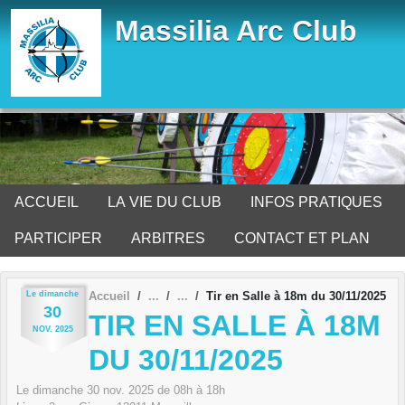
Panneau de gestion des cookies
Massilia Arc Club
ACCUEIL
LA VIE DU CLUB
INFOS PRATIQUES
PARTICIPER
ARBITRES
CONTACT ET PLAN
Le
dimanche
Accueil
Tir en Salle à 18m du 30/11/2025
30
TIR EN SALLE À 18M
NOV.
2025
DU 30/11/2025
Le
dimanche
30
nov.
2025
de 08h à 18h