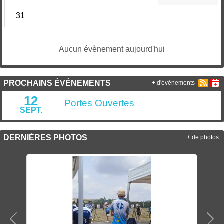
31
Aucun évènement aujourd'hui
PROCHAINS ÉVÉNEMENTS
+ d'évènements
12
Portes Ouvertes
SEPT.
DERNIÈRES PHOTOS
+ de photos
Précedent
Sui