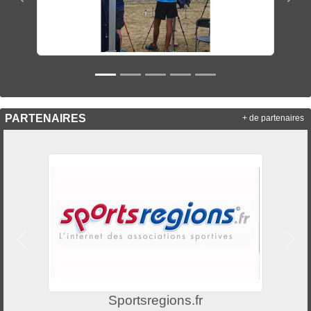
PARTENAIRES
+ de partenaires
Précedent
Suiv
Heracles archerie