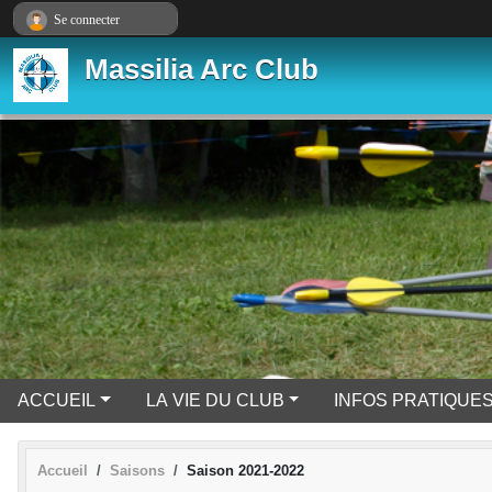
Panneau de gestion des cookies
Se connecter
Massilia Arc Club
ACCUEIL
LA VIE DU CLUB
INFOS PRATIQUE
Accueil
Saisons
Saison 2021-2022